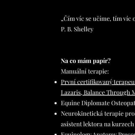
„Čím víc se učíme, tím víc
P. B. Shelley
Na co mám papír?
Manuální terapie:
První certifikovaný terape
Lazaris, Balance Throug
Equine Diplomate Osteopath
Neurokinetická terapie pro
asistent lektora na kurzec
Equinology Anatomy Precou