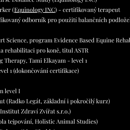
ker (
Equinology INC
) - certifikovaný terapeut
ikovaný odborník pro použití balančních podlože
rt Science, program Evidence Based Equine Rehab
na rehabilitaci pro koně, titul ASTR
g Therapy, Tami Elkayam - level 1
el 1 (dokončování certifikace)
 level I
t (Radko Legát, základní i pokročilý kurz)
stitut Zdraví Zvířat s.r.o.)
la tejpování, Holistic Animal Studies)