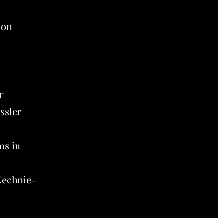
ion
r
ssler
ms in
Kechnie-