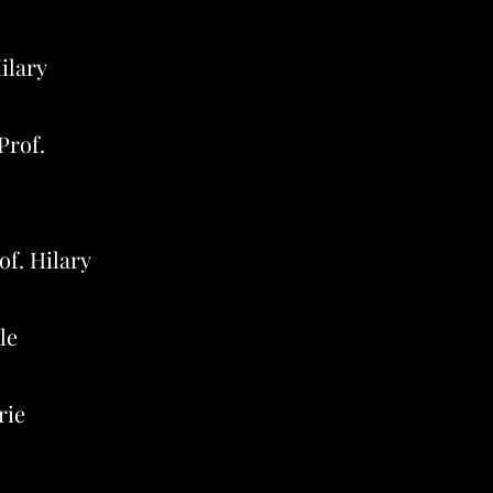
ilary
Prof.
f. Hilary
le
rie