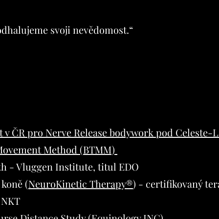
 odhalujeme svoji nevědomost.“
ut v ČR pro Nerve Release bodywork pod Celeste-L
h Movement Method (BTMM)
 - Vluggen Institute, titul EDO
 koně (
NeuroKinetic Therapy®
) - certifikovaný te
h NKT
rse Distance Study (Equinology INC)