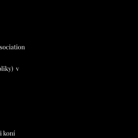
sociation
liky) v
i koní