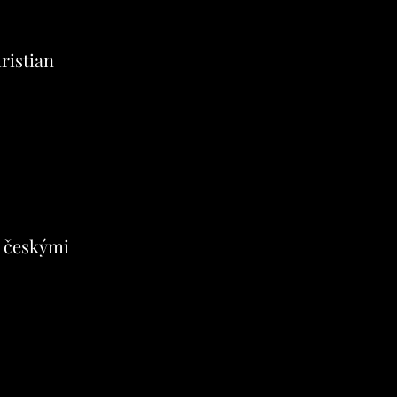
ristian
s českými
j