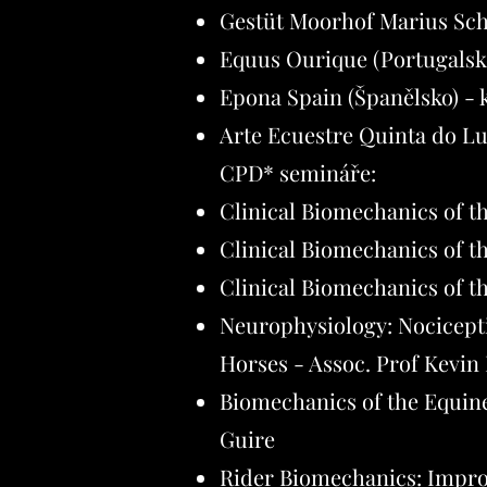
Gestüt Moorhof Marius Sc
Equus Ourique (Portugalsko
Epona Spain (Španělsko) - 
Arte Ecuestre Quinta do Lu
CPD* semináře:
Clinical Biomechanics of t
Clinical Biomechanics of t
Clinical Biomechanics of th
Neurophysiology: Nocicept
Horses - Assoc. Prof Kevin
Biomechanics of the Equine
Guire
Rider Biomechanics: Impro