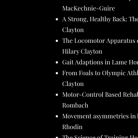
MacKechnie-Guire
A Strong, Healthy Back: The
Clayton
The Locomotor Apparatus of
Hilary Clayton
Gait Adaptions in Lame Hor
From Foals to Olympic Athl
Clayton
Motor-Control Based Rehabi
Rombach
Movement asymmetries in ho
Rhodin
The Science of Training Ho