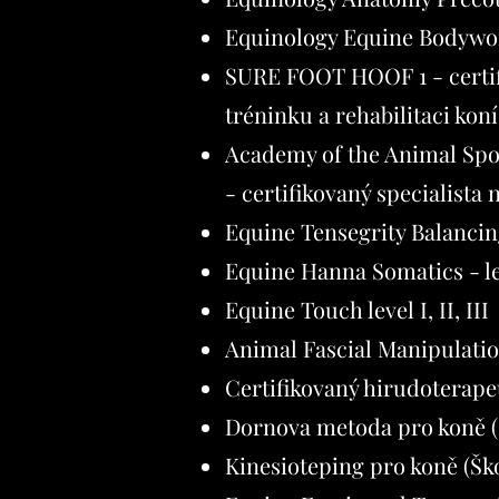
Equinology Equine Bodywor
SURE FOOT HOOF 1 - certif
tréninku a rehabilitaci koní
Academy of the Animal Spo
- certifikovaný specialista 
Equine Tensegrity Balancin
Equine Hanna Somatics - lev
Equine Touch level I, II, III
Animal Fascial Manipulation
Certifikovaný hirudoterapeu
Dornova metoda pro koně (In
Kinesioteping pro koně (Ško