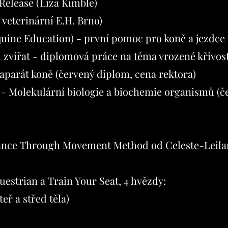
Release (Liza Kimble)
 veterinární E.H. Brno)
quine Education) - první pomoc pro koně a jezdce
vířat - diplomová práce na téma vrozené křivosti
aparát koně (červený diplom, cena rektora)
 - Molekulární biologie a biochemie organismů (č
ance Through Movement Method od Celeste-Leilan
estrian a Train Your Seat, 4 hvězdy:
eř a střed těla)