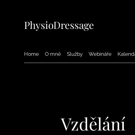
PhysioDressage
Home
O mně
Služby
Webináře
Kalendá
Vzdělání