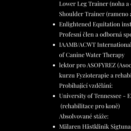
Lower Leg Trainer (noha a 
Shoulder Trainer (rameno 
Enlightened Equitation inst
Profesní člen a odborná sp
IAAMB/ACWT International 
of Canine Water Therapy
lektor pro ASOFYREZ (Asocia
kurzu Fyzioterapie a rehabi
Probíhající vzdělání:​
University of Tennessee - 
(rehabilitace pro koně)
Absolvované stáže:
Mälaren Hästklinik Sigtuna