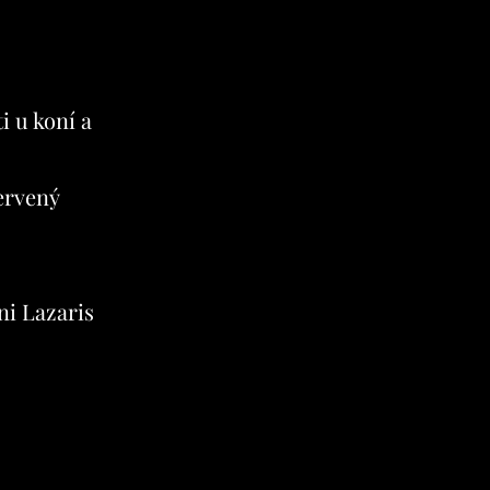
 u koní a
ervený
i Lazaris