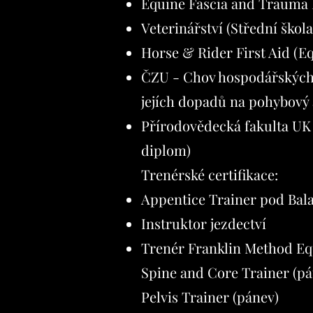
Equine Fascia and Trauma 
Veterinářství (Střední škola
Horse & Rider First Aid (E
ČZU - Chov hospodářských z
jejích dopadů na pohybový 
Přírodovědecká fakulta UK
diplom)
Trenérské certifikace:
Appentice Trainer pod Bal
Instruktor jezdectví
Trenér Franklin Method Equ
Spine and Core Trainer (pát
Pelvis Trainer (pánev)