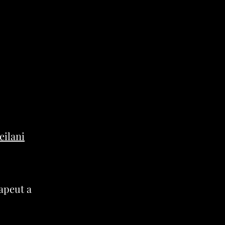
eilani
rapeut a