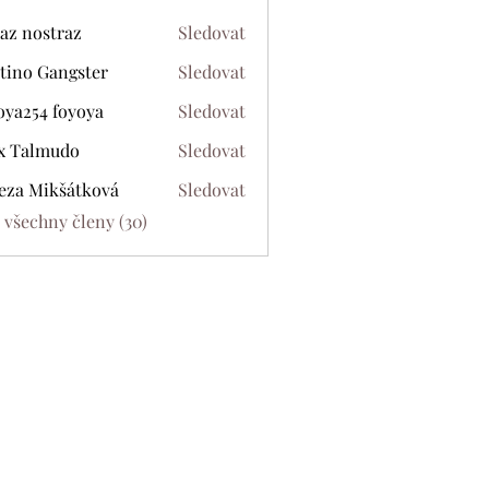
az nostraz
Sledovat
tino Gangster
Sledovat
oya254 foyoya
Sledovat
54 foyoya
x Talmudo
Sledovat
eza Mikšátková
Sledovat
Mikšátková
 všechny členy (30)