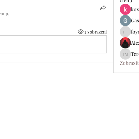
členů
kox
roup.
Gas
foy
2 zobrazení
foyoya2
Ale
Ter
Tereza 
Zobrazit