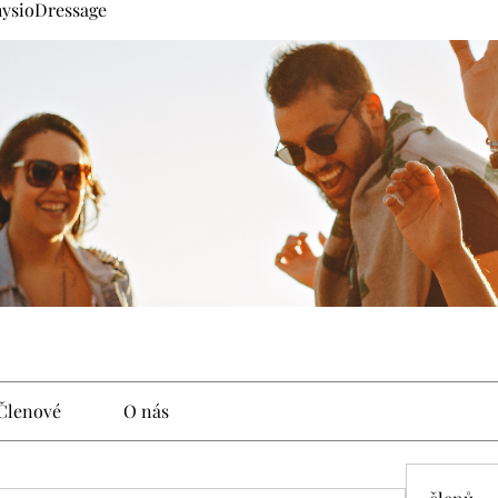
hysioDressage
Členové
O nás